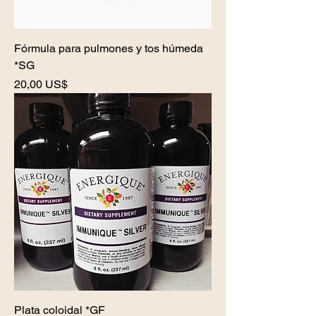
Fórmula para pulmones y tos húmeda
*SG
Precio
20,00 US$
Plata coloidal *GF