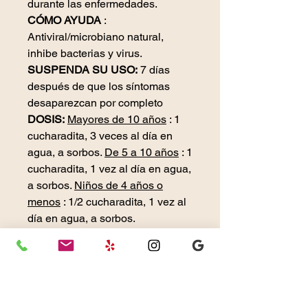
durante las enfermedades.
CÓMO AYUDA
:
Antiviral/microbiano natural,
inhibe bacterias y virus.
SUSPENDA SU USO:
7 días
después de que los síntomas
desaparezcan por completo
DOSIS:
Mayores de 10 años
: 1
cucharadita, 3 veces al día en
agua, a sorbos.
De 5 a 10 años
: 1
cucharadita, 1 vez al día en agua,
a sorbos.
Niños de 4 años o
menos
: 1/2 cucharadita, 1 vez al
día en agua, a sorbos.
*Bien tolerado por la mayoría de
las personas, no recomendado
para alergia a la plata.
*SG=Sin gluten