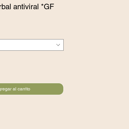
bal antiviral *GF
regar al carrito