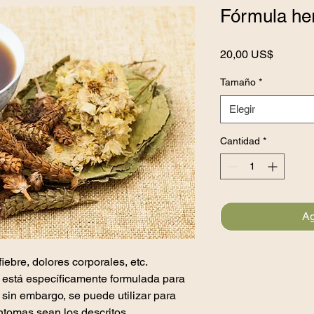
Fórmula her
Precio
20,00 US$
Tamaño
*
Elegir
Cantidad
*
Ag
ebre, dolores corporales, etc.
 está específicamente formulada para
, sin embargo, se puede utilizar para
ntomas sean los descritos